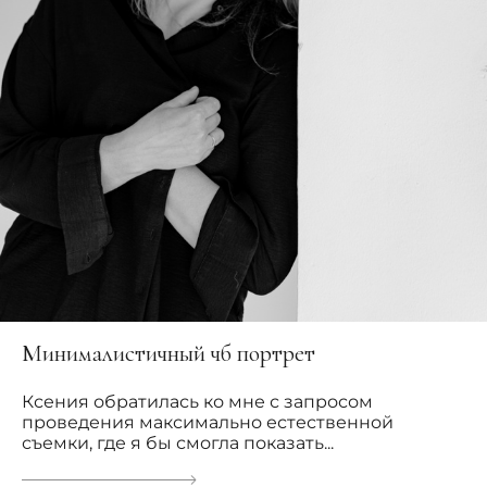
Минималистичный чб портрет
Ксения обратилась ко мне с запросом
проведения максимально естественной
съемки, где я бы смогла показать...